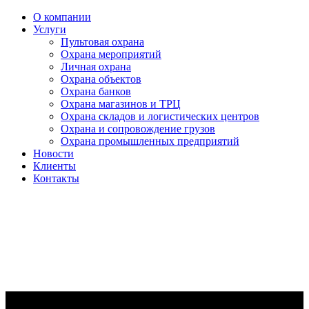
О компании
Услуги
Пультовая охрана
Охрана мероприятий
Личная охрана
Oхрана объектов
Охрана банков
Охрана магазинов и ТРЦ
Охрана складов и логистических центров
Охрана и сопровождение грузов
Охрана промышленных предприятий
Новости
Клиенты
Контакты